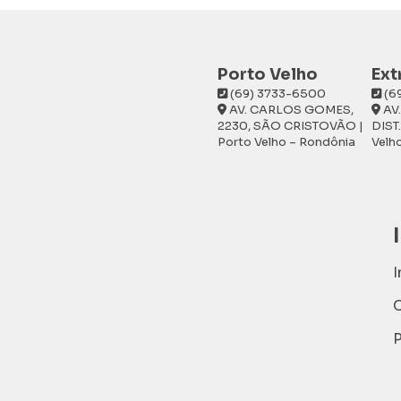
Porto Velho
Ext
(69) 3733-6500
(6
AV. CARLOS GOMES,
AV.
2230, SÃO CRISTOVÃO |
DIST
Porto Velho – Rondônia
Velh
I
P