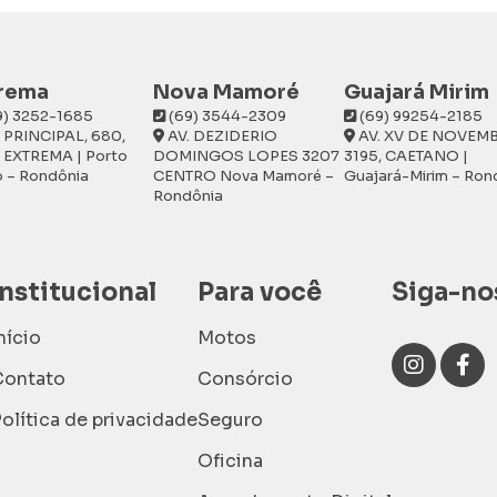
rema
Nova Mamoré
Guajará Mirim
9) 3252-1685
(69) 3544-2309
(69) 99254-2185
 PRINCIPAL, 680,
AV. DEZIDERIO
AV. XV DE NOVEM
. EXTREMA | Porto
DOMINGOS LOPES 3207
3195, CAETANO |
o – Rondônia
CENTRO Nova Mamoré –
Guajará-Mirim – Ron
Rondônia
Institucional
Para você
Siga-no
nício
Motos
Contato
Consórcio
olítica de privacidade
Seguro
Oficina