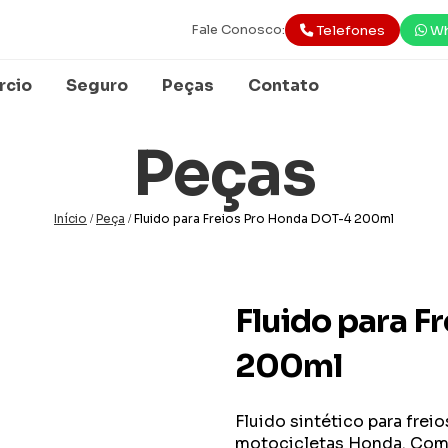
Fale Conosco:
Telefones
Wh
rcio
Seguro
Peças
Contato
Peças
Início
Peça
Fluido para Freios Pro Honda DOT-4 200ml
/
/
Fluido para F
200ml
Fluido sintético para fre
motocicletas Honda. Com 