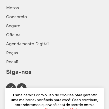
Motos
Consórcio
Seguro
Oficina
Agendamento Digital
Peças
Recall
Siga-nos
Trabalhamos com o uso de cookies para garantir
uma melhor experiência para você! Caso continue,
entenderemos que você está de acordo com a
Desacelere, seu bem maior é a