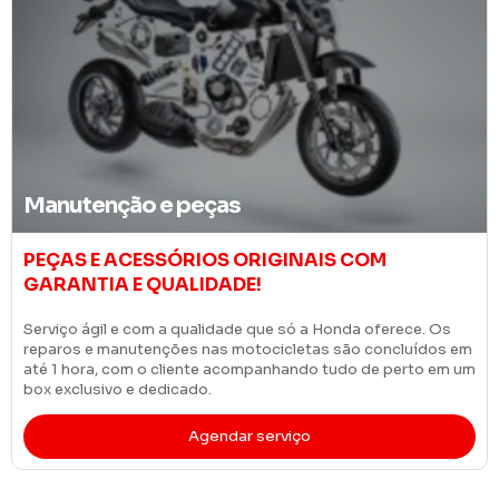
ças
Alinhamento e 
OS ORIGINAIS COM
ALINHAMENTO E 
DADE!
RODÃO MOTOS
lidade que só a Honda oferece. Os
Realize sempre as revi
as motocicletas são concluídos em
segurança em dia. Assim
te acompanhando tudo de perto em um
funcionamento da sua H
.
com total confiança. Ve
endar serviço
A