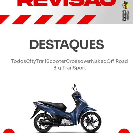
DESTAQUES
Todos
City
Trail
Scooter
Crossover
Naked
Off Road
Big Trail
Sport