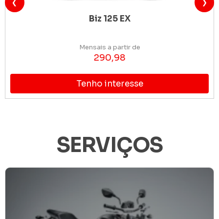
‹
›
125 EX
Elit
a partir de
Mensais a
0,98
249
nteresse
Tenho i
SERVIÇOS